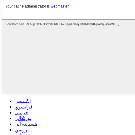
انګلیسي
فرانسوي
جرمني
پورتګالي
هسپانیه ایی
روسي