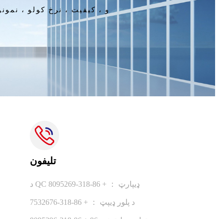
تلیفون
د QC ډیپارټ ： + 86-318-8095269
د پلور ډیپټ ： + 86-318-7532676