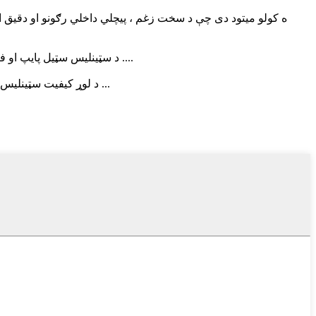
1. د سټینلیس سټیل پایپ او فټینګ غوره حفظ الصحه هرڅوک پوهیږي چې سټینلیس فولاد یو پیژندل شوی صحي توکي دي چې کیدی شي د انسان بدن ته دننه شي ....
01 د لوړ کیفیت سټینلیس سټیل تار شوي پایپ فټینګ: 1. د تار کرسټ باید تیز وي ، حتی پچ او چمکۍ ښکاري. 2. د تار تیریدل د لاس سره مینځل کیدی شي ، دا ...