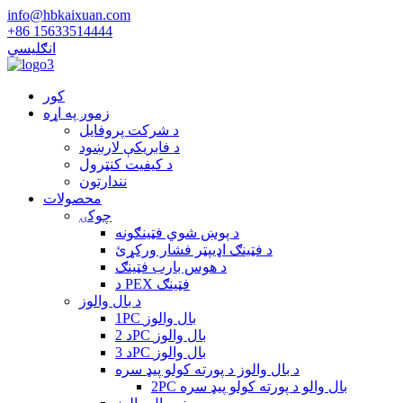
info@hbkaixuan.com
+86 15633514444
انګلیسي
کور
زموږ په اړه
د شرکت پروفایل
د فابریکې لارښود
د کیفیت کنټرول
نندارتون
محصولات
چوکۍ
د پوښ شوي فټینګونه
د فټینګ اډیپټر فشار ورکړئ
د هوس بارب فټینګ
د PEX فټینګ
د بال والوز
1PC بال والوز
د 2PC بال والوز
د 3PC بال والوز
د بال والوز د پورته کولو پیډ سره
2PC بال والو د پورته کولو پیډ سره