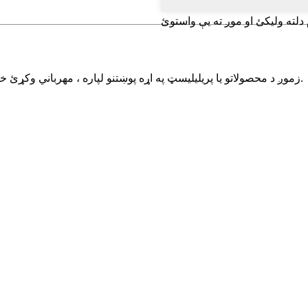
 دلته ولیکئ او موږ ته یې واستوئ
زموږ د محصولاتو یا پریلیلیسټ په اړه پوښتنو لپاره ، مهرباني وکړئ خپل بریښنالیک موږ ته راکړئ او موږ به په 24 ساعتونو کې اړیکه ونیسو.