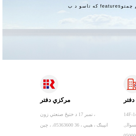
که تاسو د ب featuresو ، کیفیت ، نرخ کولو ، نمونو ته اړتیا لرئ یا بل کوم څه په اړه پوښتنه لرئ ، زموږ ټیم چمتو
دفتر
مركزي دفتر
14F-1
نمبر 17 د ختیځ صنعتي زون ،
انپینګ ، هیبي ، 36 05363600، ، چین