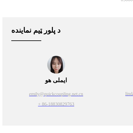
د پلور ټیم نماینده
ایملی هو
lin
emily@quickcoupling.net.cn
+ 86-18830829763