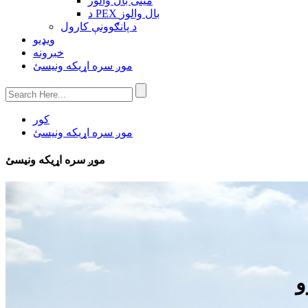
مینی بال والوز
د PEX بال والوز
د پانګوونې کارول
ویډیو
خبرونه
موږ سره اړیکه ونیسئ
کور
موږ سره اړیکه ونیسئ
موږ سره اړیکه ونیسئ
و