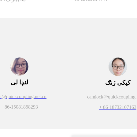
لنډا لی
کیکی ژنګ
da@quickcoupling.net.cn
camlock@quickcoupling.
+ 86-15081858293
+ 86-18732107163