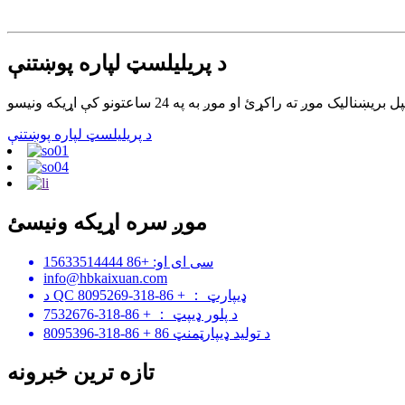
د پریلیلسټ لپاره پوښتنې
د پریلیلسټ لپاره پوښتنې
موږ سره اړیکه ونیسئ
سی ای او: +86 15633514444
info@hbkaixuan.com
د QC ډیپارټ ： + 86-318-8095269
د پلور ډیپټ ： + 86-318-7532676
د تولید ډیپارټمنټ 86 + 86-318-8095396
تازه ترین خبرونه