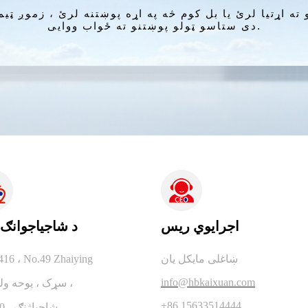
دی ستاسو ټولو پوښتنو ته ځواب ووایی.
اجرايوي ريس
د شاجیاجوانګ 
ښاغلی مایکل یان
416 ، No.49 Zhaiying
info@hbkaixuan.com
سړک ، یوحه ولسوالۍ ،
+86 15633514444
شاجیاژنګ ، 050000