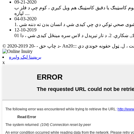
09-21-2020
کیږي ، کوم چې د فلز ب methodه کولو میتود دی چې د سخت زغم ، پیچلي داخلي رګونو او دقیق ابعادو برخو چمتو کولو
لپاره ....
04-03-2020
12-10-2019
برېښنا لیک ولېږه
x