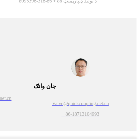
د تولید ډیپارټمنټ 86 + 86-318-8095396
جان وانګ
net.cn
Valve@quickcoupling.net.cn
+ 86-18713104993