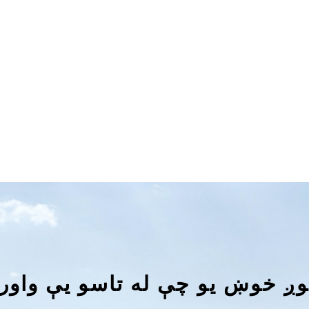
ږ خوښ یو چې له تاسو یې واور