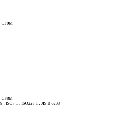
مواد: سټینلیس سټیل 304 ، 316 ،
مواد: سټینلیس سټیل 304 ، 316 ،
د مزي معیارونه:  ، ISO228-1 ، JIS B 0203