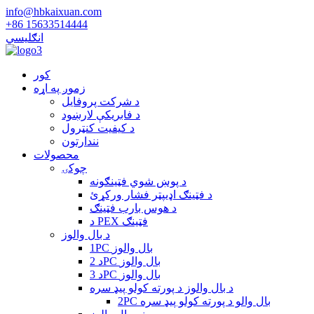
info@hbkaixuan.com
+86 15633514444
انګلیسي
کور
زموږ په اړه
د شرکت پروفایل
د فابریکې لارښود
د کیفیت کنټرول
نندارتون
محصولات
چوکۍ
د پوښ شوي فټینګونه
د فټینګ اډیپټر فشار ورکړئ
د هوس بارب فټینګ
د PEX فټینګ
د بال والوز
1PC بال والوز
د 2PC بال والوز
د 3PC بال والوز
د بال والوز د پورته کولو پیډ سره
2PC بال والو د پورته کولو پیډ سره