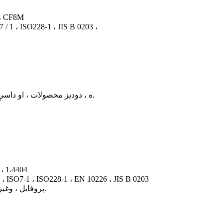
مواد: سټینلیس سټیل 304 ، 316 ،
د مزي معیارونه: O228-1 ، JIS B 0203
بternه: MSS-SP114 ، ISO4144 ، معیاري ب patternه ، دودیز محصولات ، او داسې نور.
مواد: سټینلیس سټیل 
د مزي معیارونه: ، ISO228-1 ، EN 10226 ، JIS B 0203
د پای پیوستون: د ښځینه تار شوي ایکس پریس M & V پروفایل ، وغيره.