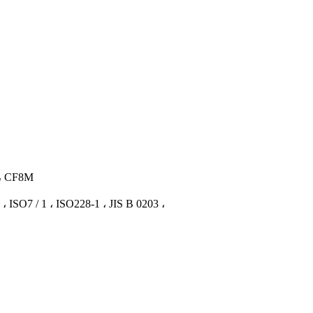
مواد: سټینلیس سټیل 304 ، 316 ،
د مزي معیارونه:  1 ، ISO228-1 ، JIS B 0203