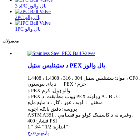
د 3PC بال والوز
2PC بال والو
1PC بال والو
محصولات
د سټینلیس سټیل PEX بال والوز
 1.4308 ، 1.4408 ، CF8 ، CF8M
د پای پیوستون ： PEX / جرم
د PEX والو ډول: کرم
د PEX ټیوب مطابقت: د PEX ډولونه A ، B ، C
منځنۍ ： اوبه ، غوړ ، ګاز ، د مایع مایع
پروسه: دقیق پانګه اچونه
ASTM A351 ، وغيره ته د کاسټینګ کولو موافقتنامې.
فشار: 400 PSI
اندازه: 1/2 '' 3/4 '' 1 ''
پلټنه
توضيح