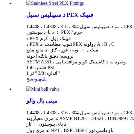
د سټینلیس سټیل PEX فټینګ
 1.4308 ، 1.4408 ، CF8 ، CF8M
د پای پیوستون ： PEX / جرم
د PEX فټینګ ډول: کرم
د PEX ټیوب مطابقت: د PEX ډولونه A ، B ، C
منځنۍ ： اوبه ، غوړ ، ګاز ، د مایع مایع
پروسه: دقیق پانګه اچونه
ASTM A351 ، وغيره ته د کاسټینګ کولو موافقتنامې.
فشار: 150 PSI
اندازه: 3/8 '' تر 1 ''
پلټنه
توضيح
مینی بال والو
 1.4308 ، 1.4408 ، CF8 ، CF8M
ASME B1.20.1 ، BS21 ، DIN2999 / 259 ، ISO7-1
د پای پیوستون ： تار
د مزي ډول: NPT ، BSP ، BSPT او داسې نور.