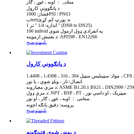
منځنۍ ： اوبه ، غوړ ، ګاز
د پانګوونې کارول
فشار: 1000PSI / PN63
بternه: پورټ کم کړئ
اندازه: 1/4 '' تر 1 '' (DN8 to DN25)
100 individ په انفرادي ډول ازمول شوی
د تفتیش ازموینه: API598 ، EN12266
پلټنه
توضيح
د پانګوونې کارول
 1.4308 ، 1.4408 ، CF8 ، CF8M
اتصال: تار ، ویلډ شوي ، یا نور.
ASME B1.20.1 BS21 ، DIN2999 / 259 ، ISO7 / ،
د مزي ډول: NPT ، BSP ، PT ، میټریک ، او داسې نور.
منځنی ： اوبه ، غوړ ، ګاز ، او نور.
پروسه: دقیق پانګه اچونه
پلټنه
توضيح
د پوښ شوي فټینګونه