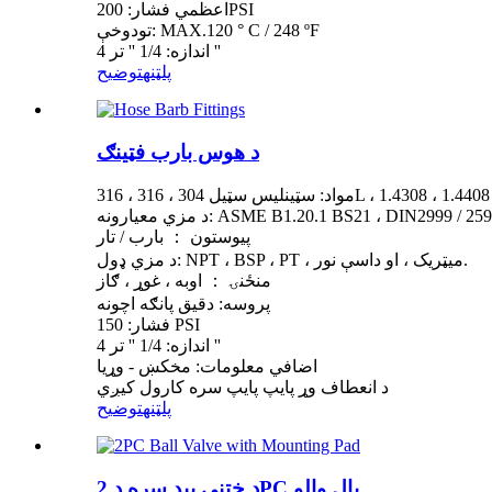
اعظمي فشار: 200PSI
تودوخې: MAX.120 ° C / 248 ºF
اندازه: 1/4 '' تر 4 ''
پلټنه
توضيح
د هوس بارب فټینګ
304 ، 316 ، 316L ، 1.4308 ، 1.4408 ، 1.4404
پیوستون ： بارب / تار
د مزي ډول: NPT ، BSP ، PT ، میټریک ، او داسې نور.
منځنۍ ： اوبه ، غوړ ، ګاز
پروسه: دقیق پانګه اچونه
فشار: 150 PSI
اندازه: 1/4 '' تر 4 ''
اضافي معلومات: مخکښ - وړیا
د انعطاف وړ پایپ پایپ سره کارول کیږي
پلټنه
توضيح
د ختنې پیډ سره د 2PC بال والو