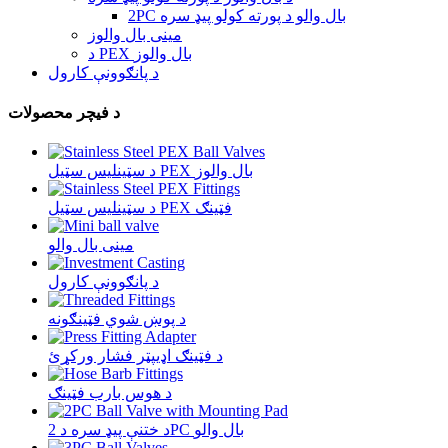
2PC بال والو د پورته کولو پیډ سره
مینی بال والوز
د PEX بال والوز
د پانګوونې کارول
د فیچر محصولات
د سټینلیس سټیل PEX بال والوز
د سټینلیس سټیل PEX فټینګ
مینی بال والو
د پانګوونې کارول
د پوښ شوي فټینګونه
د فټینګ اډیپټر فشار ورکړئ
د هوس بارب فټینګ
د ختنې پیډ سره د 2PC بال والو