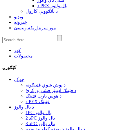
مینی بال والوز
د PEX بال والوز
د پانګوونې کارول
ویډیو
خبرونه
موږ سره اړیکه ونیسئ
کور
محصولات
کټګورۍ
چوکۍ
د پوښ شوي فټینګونه
د فټینګ اډیپټر فشار ورکړئ
د هوس بارب فټینګ
د PEX فټینګ
د بال والوز
1PC بال والوز
د 2PC بال والوز
د 3PC بال والوز
د بال والوز د پورته کولو پیډ سره