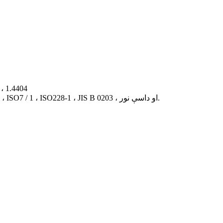
مواد: سټینلیس سټیل 
د مزي معیارونه: ASME B1.20.1 BS21 ، DIN2999 / 259 ، ISO7 / 1 ، ISO228-1 ، JIS B 0203 ، او داسې نور.